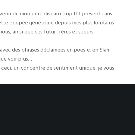
uvenir de mon père disparu trop tôt présent dans
cette épopée génétique depuis mes plus lointains
 nous, ainsi que ces futur frères et soeurs.
, avec des phrases déclamées en poésie, en Slam
que voir plus…
 ceci, un concentré de sentiment unique, je vous
in.net/poetes.php?id=Cjahman&pid=393&alpha=U