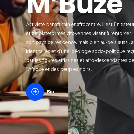
M’Buze
Activiste panafricain et afrocentré, il est l’initiat
et de plateformes citoyennes visant à renforcer 
son pays de résidence, mais bien au-delà aussi, 
identitaires et d’une idéologie socio-politique re
par les figures africaines et afro-descendantes de 
l’Afrique et des peuples noirs.
Bio