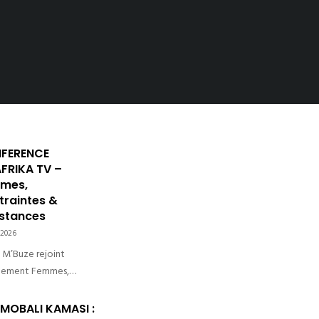
FERENCE
FRIKA TV –
mes,
traintes &
istances
 2026
M’Buze rejoint
nement Femmes,
aintes et Résistances
sommes ravis
 MOBALI KAMASI :