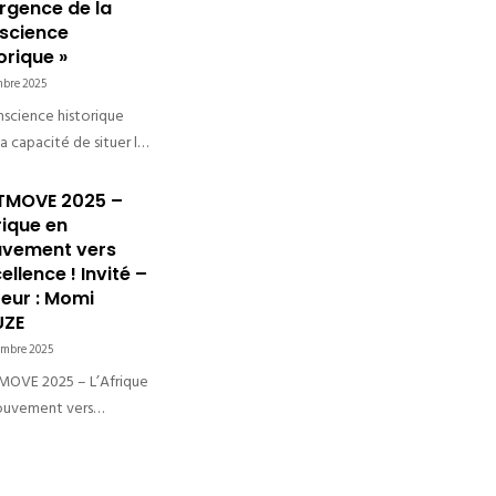
noncez que Momi
urgence de la
e sera parmi les
science
orique »
istes de l’événement «
s, Contraintes et
mbre 2025
tances » le 21 mars…
nscience historique
la capacité de situer le
nt dans une
ective temporelle, en
TMOVE 2025 –
enant l’influence du
rique en
sur soi et sur la société,
vement vers
cellence ! Invité –
 projetant cette
eur : Momi
réhension…
UZE
embre 2025
OVE 2025 – L’Afrique
uvement vers
ellence ! NextMove
est un rendez-vous
ational à Bruxelles