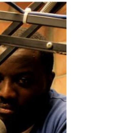
dédié 
talent
innova
cultur