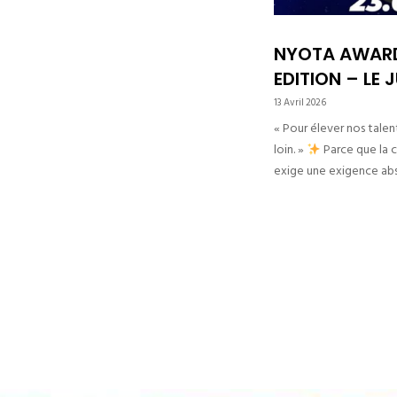
NYOTA AWARD
EDITION – LE 
13 Avril 2026
« Pour élever nos talent
loin. »
Parce que la 
exige une exigence abs