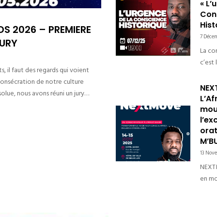
d’an
« L’
M’Buz
Con
Hist
panél
S 2026 – PREMIERE
Femme
7 Déce
JURY
Résis
La co
c’est 
s, il faut des regards qui voient
prése
consécration de notre culture
persp
NEX
olue, nous avons réuni un jury…
compr
L’Af
passé 
mou
l’ex
et en
orat
comp
M’B
13 Nov
NEXTM
en mo
l’exc
2025 
intern