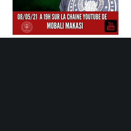
Tweets by MomiMbuze
© 2020 Momi M'Buze.