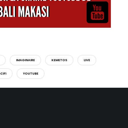
IMAGINAIRE
KEMETOS
LIVE
CIFI
YOUTUBE
LAISSER UNE RÉPONSE
commentaire.