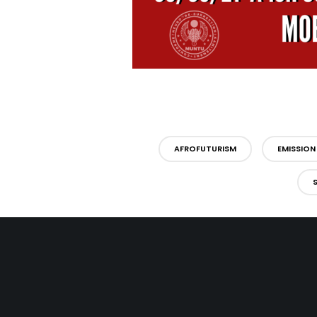
AFROFUTURISM
EMISSION
S
Vous devez être
connecté
pour poster un 