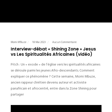
Momi M'Buze
18 Mai 2023
Aucun Commentaire
Interview-débat « Shining Zone » Jesus
vs Les Spiritualités Africaines (vidéo)
Pitch : Un « exode » de l’église vers les spiritualités africaines
se déroule parmi les jeunes Afro-descendants. Comment
expliquer ce phénomène ? Cette semaine, Momi Mbuze,
ancien rappeur chrétien devenu auteur et activiste
panafricain et afrocentré, entre dans la Zone Shining pour
partager