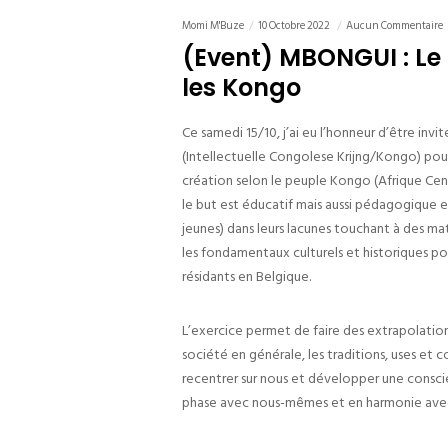
Momi M'Buze
10 Octobre 2022
Aucun Commentaire
(Event) MBONGUI : Le 
les Kongo
Ce samedi 15/10, j’ai eu l’honneur d’être inv
(Intellectuelle Congolese Krijng/Kongo) pou
création selon le peuple Kongo (Afrique Cen
le but est éducatif mais aussi pédagogique e
jeunes) dans leurs lacunes touchant à des mat
les fondamentaux culturels et historiques pou
résidants en Belgique.
L’exercice permet de faire des extrapolation
société en générale, les traditions, uses e
recentrer sur nous et développer une conscien
phase avec nous-mêmes et en harmonie avec