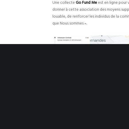
Une collecte
Go Fund Me
est en ligne pour v
donner à cette association des moyens supplé
louable, de renforcer les individus de la com
que Nous sommes ».