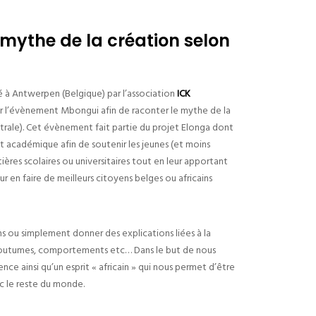
mythe de la création selon
ité à Antwerpen (Belgique) par l’association
ICK
r l’évènement Mbongui afin de raconter le mythe de la
trale). Cet évènement fait partie du projet Elonga dont
t académique afin de soutenir les jeunes (et moins
ières scolaires ou universitaires tout en leur apportant
r en faire de meilleurs citoyens belges ou africains
s ou simplement donner des explications liées à la
t coutumes, comportements etc… Dans le but de nous
ce ainsi qu’un esprit « africain » qui nous permet d’être
 le reste du monde.