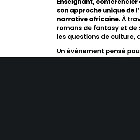
Enseignant, conférencier
son approche unique de l’
narrative africaine.
À tra
romans de fantasy et de sc
les questions de culture, d
Un événement pensé pour o
questionner les réalités 
parcours de femmes inspi
rencontres au programme
dans une soirée engagée 