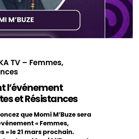
KA TV – Femmes,
ances
nt l’événement
es et Résistances
oncez que Momi M’Buze sera
l’événement « Femmes,
s » le 21 mars prochain.