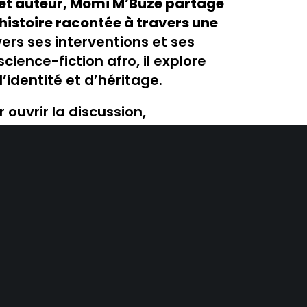
 et auteur, Momi M’Buze partage
histoire racontée à travers une
vers ses interventions et ses
ience-fiction afro, il explore
’identité et d’héritage.
uvrir la discussion,
et mettre en lumière des
rantes. Panels, échanges et
 pour une première immersion
et enrichissante.