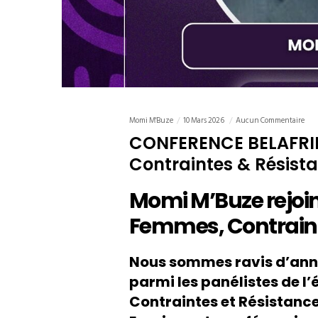
Momi M'Buze
10 Mars 2026
Aucun Commentaire
CONFERENCE BELAFRI
Contraintes & Résist
Momi M’Buze rejoi
Femmes, Contraint
Nous sommes ravis d’ann
parmi les panélistes de 
Contraintes et Résistance