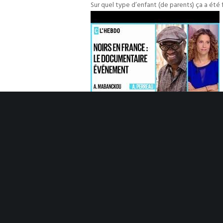
Sur quel type d’enfant (de parents) ça a été
2 et ses « Tirailleurs Modernes », nous ont 
aide psychiatrique (de ceux qui ont pratiqué 
Les communautés Africaines de cette décenn
leurs visions de voir le monde et de se voir
problèmes par NOUS-MÊMES, sans nous exposer
les effets pervers et prédateurs de ce type
avez été nombreux à regarder.
Pour info, le test de la poupée blanche n’
honteux qui remonte aux années 90, dans un a