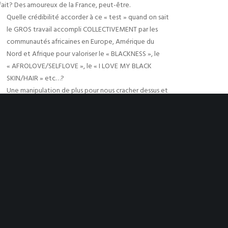
 fait? Des amoureux de la France, peut-être.
Quelle crédibilité accorder à ce « test » quand on sait
le GROS travail accompli COLLECTIVEMENT par les
communautés africaines en Europe, Amérique du
Nord et Afrique pour valoriser le « BLACKNESS », le
« AFROLOVE/SELFLOVE », le « I LOVE MY BLACK
SKIN/HAIR » etc…?
Une manipulation de plus pour nous cracher dessus et
nous faire passer pour des gens malades incapable
d’éduquer leurs enfants et d’évoluer par nous. France
fait passé comme des éternels enfants ayant besoin d’une
esclavage et colonisation sur nous).
ie ne sont pas celle de la décennie précédente dans
 elles-mêmes. Le déni de nos capacités à résoudre NOS
 dans le Zoo Humain de ce siècle qu’est la télé, voilà
 de torchon que France a proposée hier et que vous
a ASBOLUMENT RIEN DE NOUVEAU. Juste un copier-coller
utre documentaire « similaire » fait aux États-Unis. Les