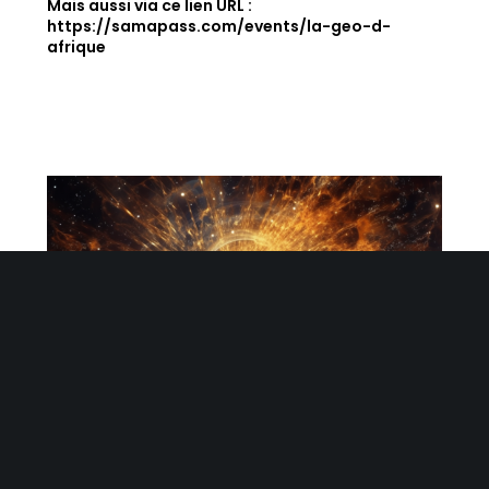
Mais aussi via ce lien URL :
https://samapass.com/events/la-geo-d-
afrique
Momi M'Buze
16 Juin 2023
Aucun Commentaire
2013 – 2023: la Trilogie fête ses dix ans en