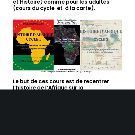
et Histoire) comme pour les adultes
(cours du cycle et à la carte).
Le but de ces cours est de recentrer
l’histoire de l’Afrique sur la
compréhension qu’en ont les africains
selon leurs cultures, traditions et
philosophie. L’autre but est s’insérer
dans le processus de décolonisation des
mentalités et des esprits africains, dès
l’enfance, des falsifications, des
mysticismes et autres faussetés