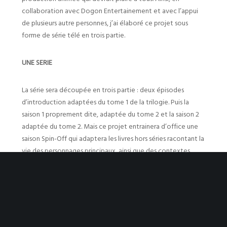
collaboration avec Dogon Entertainement et avec l’appui
de plusieurs autre personnes, j’ai élaboré ce projet sous
forme de série télé en trois partie.
UNE SERIE
La série sera découpée en trois partie : deux épisodes
d’introduction adaptées du tome 1 de la trilogie. Puis la
saison 1 proprement dite, adaptée du tome 2 et la saison 2
adaptée du tome 2. Mais ce projet entrainera d’office une
saison Spin-Off qui adaptera les livres hors séries racontant la
vie des personnages principaux, ainsi que des contextes
particuliers comme les moments entre les tome 1 et 2 et les
tomes 2 et 3. Mais aussi le livre bonus de la version intégral
connu sous le nom « Le Jamaanu Ancien ».
LANGUE DE DIFFUSION