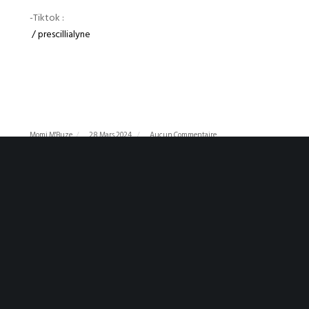
-Tiktok :
/ prescillialyne
Momi M'Buze
28 Mars 2024
Aucun Commentaire
EMISSION « CRISE AU CONGO : du pillage
organisé au génocide voulu » –
Décryptage historique