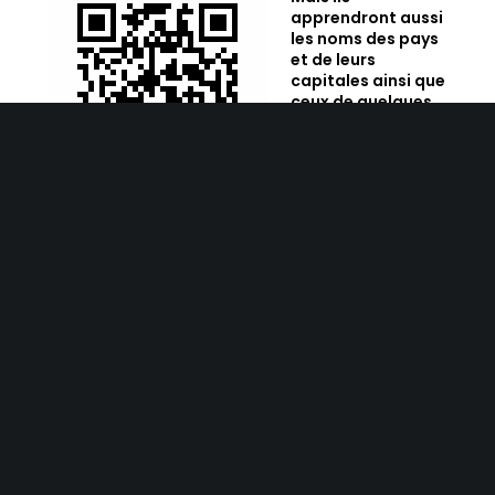
apprendront aussi
les noms des pays
et de leurs
capitales ainsi que
ceux
de quelques
personnalités
célèbrent du
monde des arts, du
sport, des
sciences etc… hommes et femmes par pays
présentés.
Comment inscrire votre enfant? Via le
code QR qui vous donnera accès à tous les cours
à la carte.
Mais aussi via ce lien URL :
https://samapass.com/events/la-geo-d-
afrique