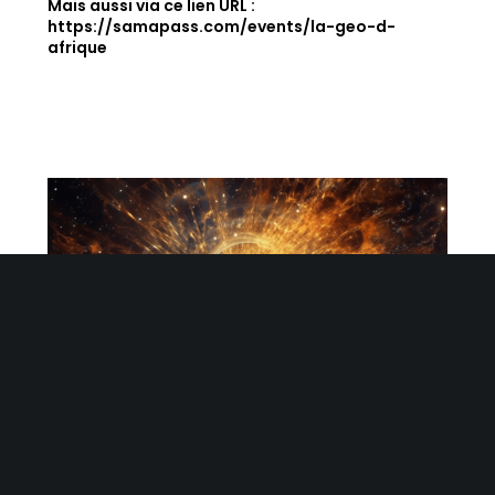
Mais aussi via ce lien URL :
https://samapass.com/events/la-geo-d-
afrique
Momi M'Buze
16 Juin 2023
Aucun Commentaire
2013 – 2023: la Trilogie fête ses dix ans en