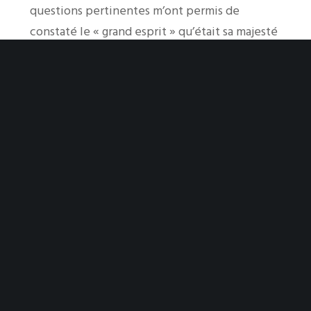
questions pertinentes m’ont permis de
constaté le « grand esprit » qu’était sa majesté
Dada. Et, en bon Mu-Ntu que je suis, je n’ai pas
pu le quitter sans lui faire une offrande
symbolique de remerciement pour son temps,
sa science et ses connaissance.