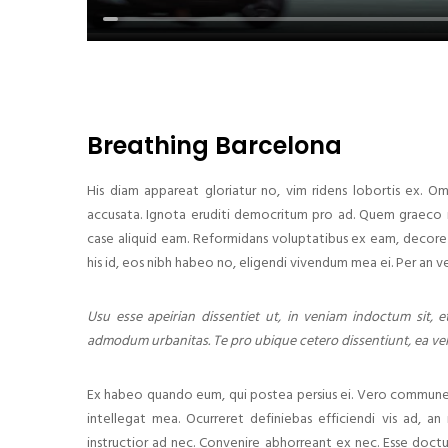
Breathing Barcelona
His diam appareat gloriatur no, vim ridens lobortis ex. O
accusata. Ignota eruditi democritum pro ad. Quem graeco n
case aliquid eam. Reformidans voluptatibus ex eam, decore 
his id, eos nibh habeo no, eligendi vivendum mea ei. Per an ve
Usu esse apeirian dissentiet ut, in veniam indoctum sit, et
admodum urbanitas. Te pro ubique cetero dissentiunt, ea vel
Ex habeo quando eum, qui postea persius ei. Vero commune i
intellegat mea. Ocurreret definiebas efficiendi vis ad, an 
instructior ad nec. Convenire abhorreant ex nec. Esse doct