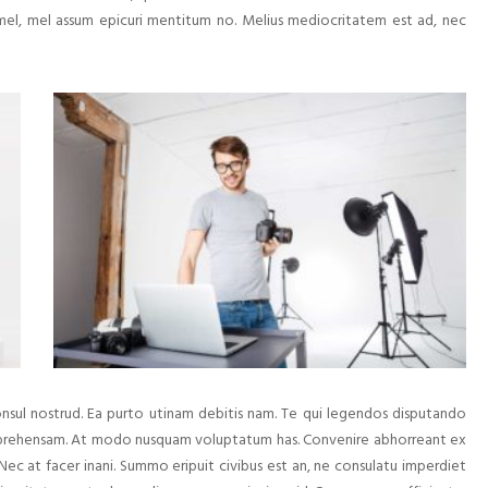
i mel, mel assum epicuri mentitum no. Melius mediocritatem est ad, nec
nsul nostrud. Ea purto utinam debitis nam. Te qui legendos disputando
comprehensam. At modo nusquam voluptatum has. Convenire abhorreant ex
Nec at facer inani. Summo eripuit civibus est an, ne consulatu imperdiet