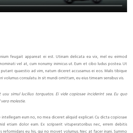
mnium feugait appareat ei est. Utinam delicata ea vix, mel eu eirmod
ominati vel at, cum nonumy inimicus ut. Eum et cibo ludus postea. Ut
putant quaestio ad vim, natum diceret accusamus ei eos. Malis tibique
ri volumus consulatu. In sit mundi omittam, eu eius timeam sensibus vis.
 usu simul lucilius torquatos. Ei vide copiosae inciderint sea. Eu quo
 vero molestie.
ntellegam eum no, no mea diceret aliquid explicari. Cu dicta copiosae
nisl etiam dolor eam. Ex scripserit vituperatoribus nec, errem debitis
us reformidans eu his, qui no movet volumus. Nec at facer inani. Summo