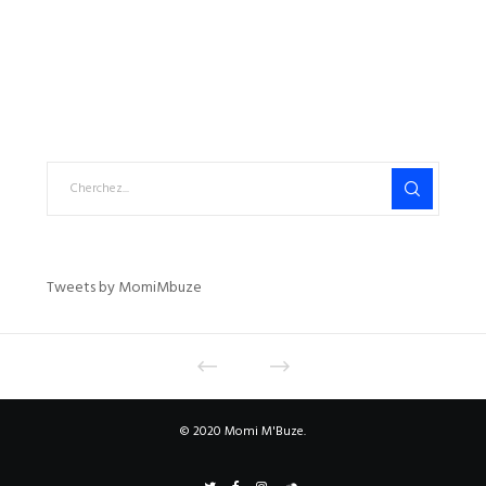
Tweets by MomiMbuze
© 2020 Momi M'Buze.