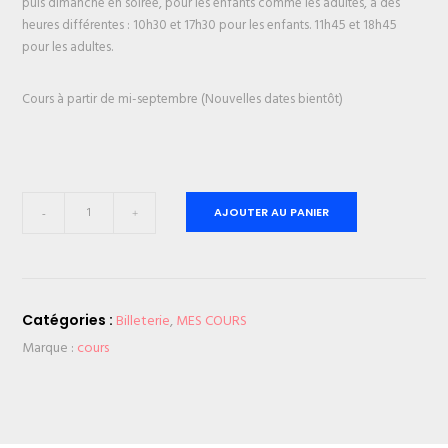
puis dimanche en soirée, pour les enfants comme les adultes, à des
heures différentes : 10h30 et 17h30 pour les enfants. 11h45 et 18h45
pour les adultes.
Cours à partir de mi-septembre (Nouvelles dates bientôt)
quantité
AJOUTER AU PANIER
de
HISTOIRE
D'AFRIQUE
-
Billeterie
,
MES COURS
Catégories :
PACK
2
Marque :
cours
:
L'ERE
IMPERIALE