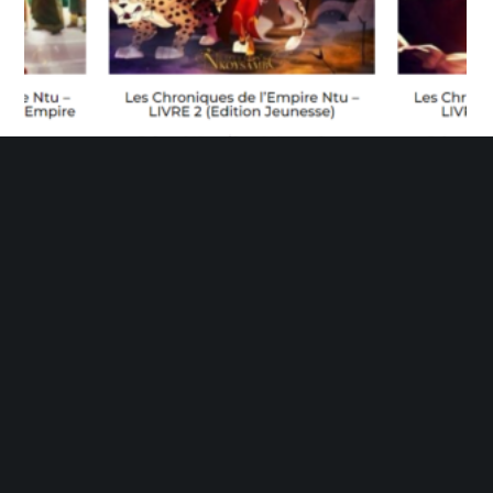
LES CHRONIQUES DE L’EMPIRE NTU – PACK VERSION
JEUNESSE
€
29,99
© 2020 Momi M'Buze.