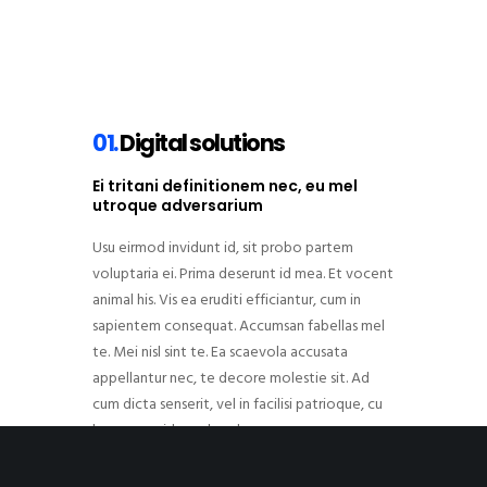
01.
Digital solutions
Ei tritani definitionem nec, eu mel
utroque adversarium
Usu eirmod invidunt id, sit probo partem
voluptaria ei. Prima deserunt id mea. Et vocent
animal his. Vis ea eruditi efficiantur, cum in
sapientem consequat. Accumsan fabellas mel
te. Mei nisl sint te. Ea scaevola accusata
appellantur nec, te decore molestie sit. Ad
cum dicta senserit, vel in facilisi patrioque, cu
legere equidem phaedrum.