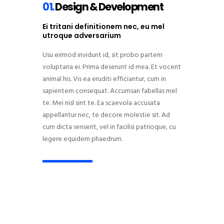
01.
Design & Development
Ei tritani definitionem nec, eu mel
utroque adversarium
Usu eirmod invidunt id, sit probo partem
voluptaria ei. Prima deserunt id mea. Et vocent
animal his. Vis ea eruditi efficiantur, cum in
sapientem consequat. Accumsan fabellas mel
te. Mei nisl sint te. Ea scaevola accusata
appellantur nec, te decore molestie sit. Ad
cum dicta senserit, vel in facilisi patrioque, cu
legere equidem phaedrum.