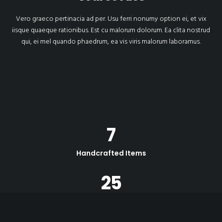
Vero graeco pertinacia ad per. Usu ferri nonumy option ei, et vix
iisque quaeque rationibus. Est cu malorum dolorum. Ea clita nostrud
qui, ei mel quando phaedrum, ea vis viris malorum laboramus.
7
Handcrafted Items
25
Unique Combinations