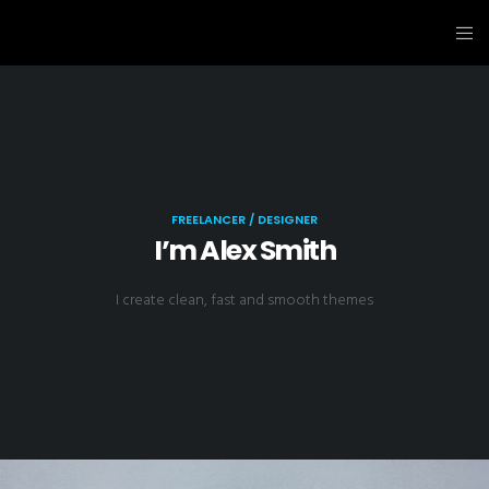
FREELANCER / DESIGNER
I’m Alex Smith
I create clean, fast and smooth themes