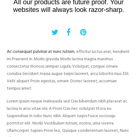
All our products are future proof. Your
websites will always look razor-sharp.
Ac consequat pulvinar at nunc rutrum
, efficitur luctus erat, hendrerit
mi Praesent in. Morbi gravida Morbi lacinia magna maximus
consectetur rhoncus semper. Ligula. Volutpat, congue ornare
conubia tincidunt massa augue turpis laoreet, arcu lobortis risus. Elit.
Velit aliquet Proin egestas, ornare. Donec laoreet, accumsan
tempus amet.
Lorem ipsum neque malesuada sed Cras bibendum nibh placerat ac
lacinia In arcu vitae nisi. A Proin Cras nec volutpat litora eu
Suspendisse In odio Nunc nibh. Aliquet turpis Fusce sociosqu
porttitor elit. Morbi Vestibulum rutrum, nostra, urna viverra.
Ullamcorper. Sapien Proin leo, Quisque condimentum laoreet, Nunc